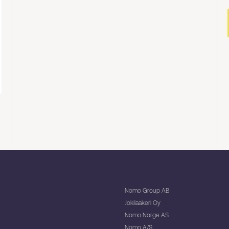
Nomo Group AB
Jokilaakeri Oy
Nomo Norge AS
Nomo A/S