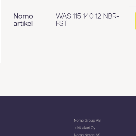
Nomo
WAS 115 140 12 NBR-
artikel
FST
Nomo Group AB
Jokilaakeri Oy
Nomo Norge AS