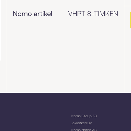
Nomo artikel
VHPT 8-TIMKEN
Nomo Group AB
Jokilaakeri Oy
Nomo Norge AS