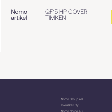
Nomo
QF15 HP COVER-
artikel
TIMKEN
Nomo Group AB
Jokilaakeri Oy
Nomo Norge AS