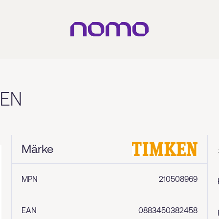
KEN
Märke
MPN
210508969
EAN
0883450382458