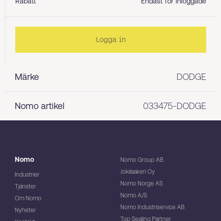
Rabatt
Endast för inloggade
Logga in
Märke
DODGE
Nomo artikel
033475-DODGE
Nomo
Nomo Group AB
Jokilaakeri Oy
Industrier
Nomo Norge AS
Tjänster
Nomo A/S
Om Nomo
Nomo Industriservice AB
Nyheter
Top Sealing Partner