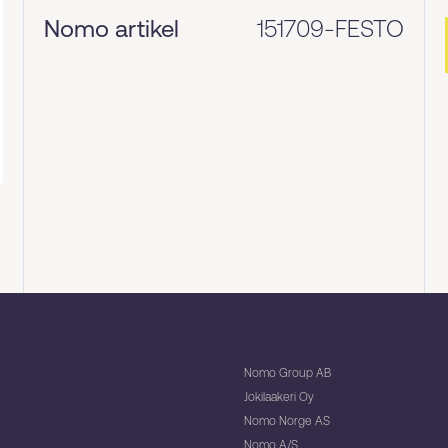
Nomo artikel
151709-FESTO
Nomo Group AB
Jokilaakeri Oy
Nomo Norge AS
Nomo A/S