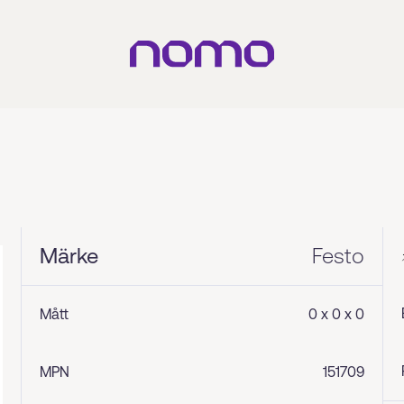
Märke
Festo
Mått
0 x 0 x 0
MPN
151709