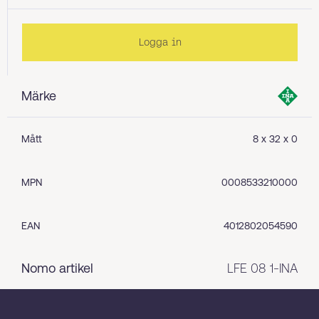
Logga in
Märke
Mått
8 x 32 x 0
MPN
0008533210000
EAN
4012802054590
Nomo artikel
LFE 08 1-INA