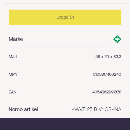
Logga in
Märke
Mått
36 x 70 x 83,3
MPN
0108317460240
EAN
4054362991878
Nomo artikel
KWVE 25 B V1 G3-INA