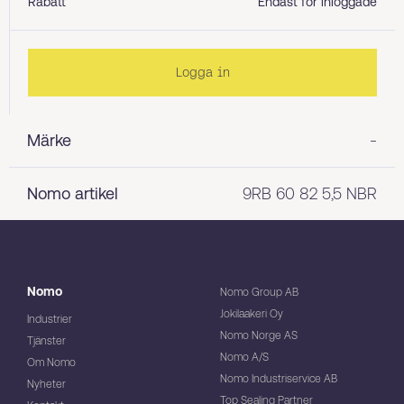
Rabatt
Endast för inloggade
Logga in
Märke
-
Nomo artikel
9RB 60 82 5,5 NBR
Nomo
Nomo Group AB
Jokilaakeri Oy
Industrier
Nomo Norge AS
Tjänster
Nomo A/S
Om Nomo
Nomo Industriservice AB
Nyheter
Top Sealing Partner