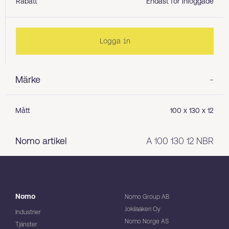
Rabatt
Endast för inloggade
Logga in
Märke
-
Mått
100 x 130 x 12
Nomo artikel
A 100 130 12 NBR
Nomo
Nomo Group AB
Jokilaakeri Oy
Industrier
Nomo Norge AS
Tjänster