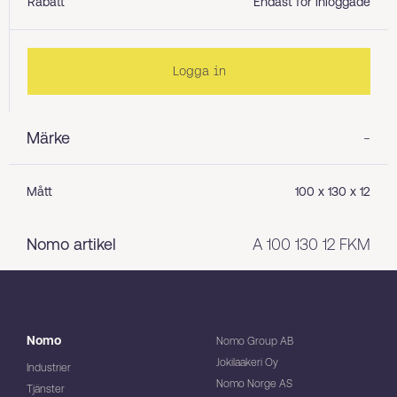
Rabatt
Endast för inloggade
Logga in
Märke
-
Mått
100 x 130 x 12
Nomo artikel
A 100 130 12 FKM
Nomo
Nomo Group AB
Jokilaakeri Oy
Industrier
Nomo Norge AS
Tjänster