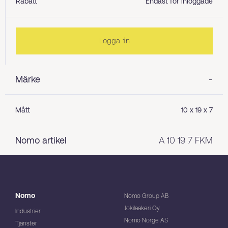
Rabatt
Endast för inloggade
Logga in
Märke
-
Mått
10 x 19 x 7
Nomo artikel
A 10 19 7 FKM
Nomo
Nomo Group AB
Jokilaakeri Oy
Industrier
Nomo Norge AS
Tjänster