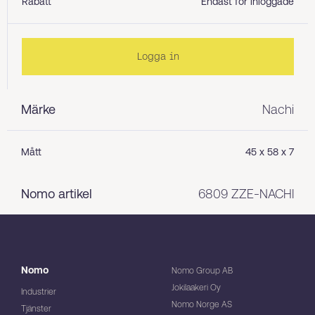
Rabatt
Endast för inloggade
Logga in
Märke
Nachi
Mått
45 x 58 x 7
Nomo artikel
6809 ZZE-NACHI
Nomo
Nomo Group AB
Jokilaakeri Oy
Industrier
Nomo Norge AS
Tjänster