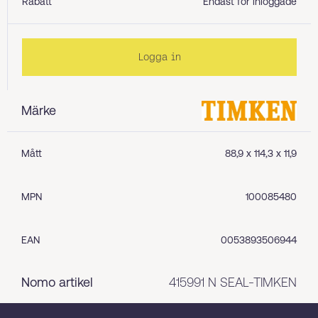
Rabatt
Endast för inloggade
Logga in
Märke
Mått
88,9 x 114,3 x 11,9
MPN
100085480
EAN
0053893506944
Nomo artikel
415991 N SEAL-TIMKEN