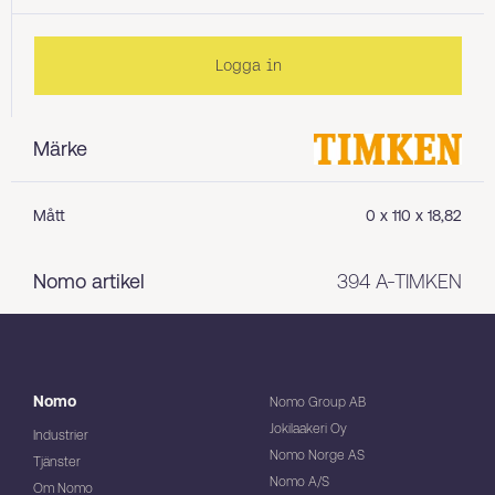
Logga in
Märke
Mått
0 x 110 x 18,82
Nomo artikel
394 A-TIMKEN
Nomo
Nomo Group AB
Jokilaakeri Oy
Industrier
Nomo Norge AS
Tjänster
Nomo A/S
Om Nomo