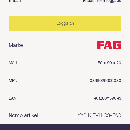
Rabatt
Endast för inloggade
Logga in
Märke
Mått
50 x 90 x 20
MPN
0389029660030
EAN
4012801159043
Nomo artikel
1210 K TVH C3-FAG