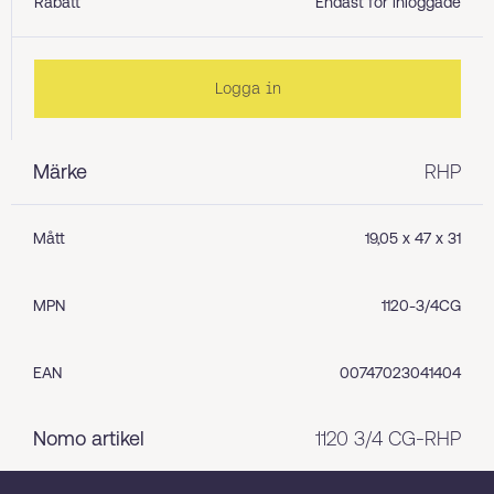
Rabatt
Endast för inloggade
Logga in
Märke
RHP
Mått
19,05 x 47 x 31
MPN
1120-3/4CG
EAN
00747023041404
Nomo artikel
1120 3/4 CG-RHP