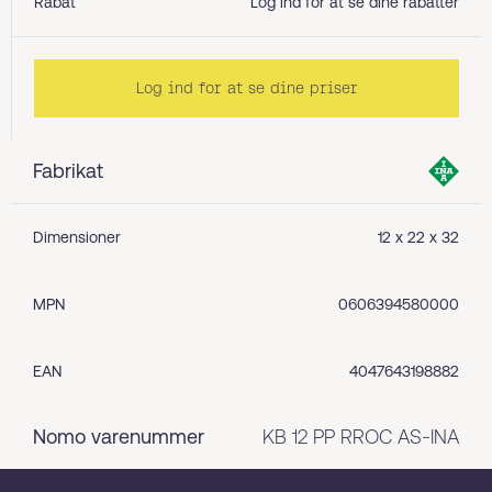
Rabat
Log ind for at se dine rabatter
Log ind for at se dine priser
Fabrikat
Dimensioner
12 x 22 x 32
MPN
0606394580000
EAN
4047643198882
Nomo varenummer
KB 12 PP RROC AS-INA