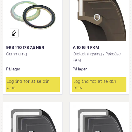
9RB 140 178 7,5 NBR
A 10 16 4 FKM
Gammaring
Olietætningsring / Pakdåse
FKM
På lager
På lager
Log ind for at se din
Log ind for at se din
pris
pris