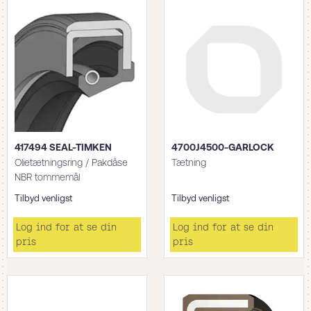
417494 SEAL-TIMKEN
4700J4500-GARLOCK
Olietætningsring / Pakdåse
Tætning
NBR tommemål
Tilbyd venligst
Tilbyd venligst
Log ind for at se din
Log ind for at se din
pris
pris