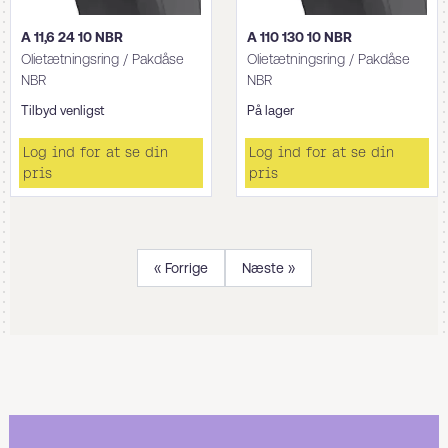
A 11,6 24 10 NBR
A 110 130 10 NBR
Olietætningsring / Pakdåse
Olietætningsring / Pakdåse
NBR
NBR
Tilbyd venligst
På lager
Log ind for at se din
Log ind for at se din
pris
pris
« Forrige
Næste »