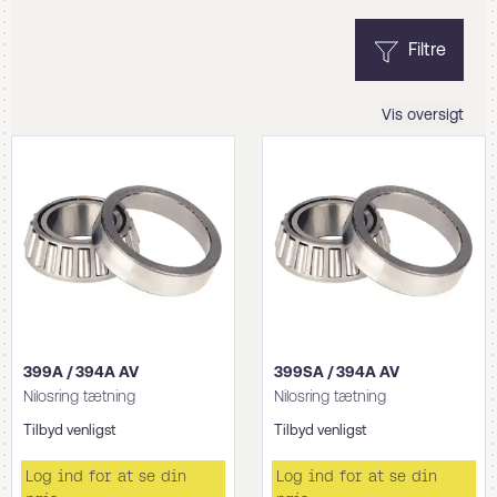
Filtre
Vis oversigt
399A / 394A AV
399SA / 394A AV
Nilosring tætning
Nilosring tætning
Tilbyd venligst
Tilbyd venligst
Log ind for at se din
Log ind for at se din