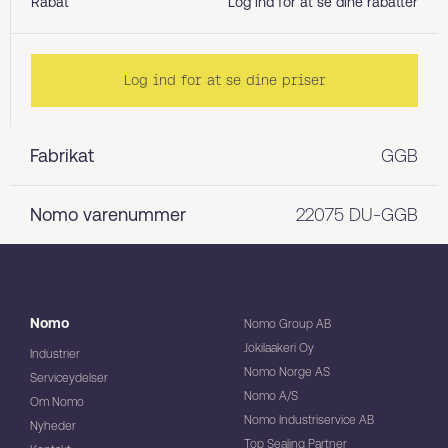
Rabat
Log ind for at se dine rabatter
Log ind for at se dine priser
Fabrikat
GGB
Nomo varenummer
22075 DU-GGB
Nomo
Nomo Group AB
Jokilaakeri Oy
Industrier
Nomo Norge AS
Serviceydelser
Nomo A/S
Om Nomo
Nomo Industriservice AB
Nyheder
Top Sealing Partner