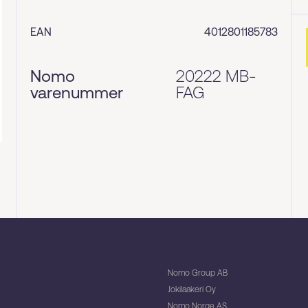
EAN
4012801185783
Nomo
20222 MB-
varenummer
FAG
Nomo Group AB
Jokilaakeri Oy
Nomo Norge AS