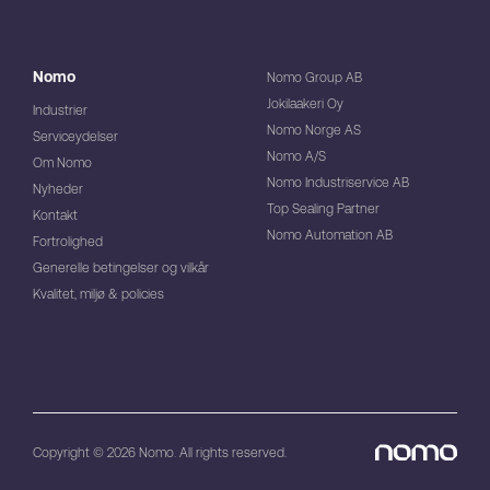
Nomo
Nomo Group AB
Jokilaakeri Oy
Industrier
Nomo Norge AS
Serviceydelser
Nomo A/S
Om Nomo
Nomo Industriservice AB
Nyheder
Top Sealing Partner
Kontakt
Nomo Automation AB
Fortrolighed
Generelle betingelser og vilkår
Kvalitet, miljø & policies
Copyright © 2026 Nomo. All rights reserved.