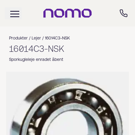
Produkter /
Lejer
/
16014C3-NSK
16014C3-NSK
Sporkugleleje enradet åbent