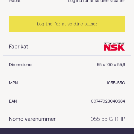
Rabat
Log ind for at se dine rabatter
Log ind for at se dine priser
Fabrikat
Dimensioner
55 x 100 x 55,6
MPN
1055-55G
EAN
00747023040384
Nomo varenummer
1055 55 G-RHP