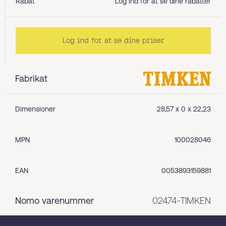
Rabat
Log ind for at se dine rabatter
Log ind for at se dine priser
Fabrikat
Dimensioner
28,57 x 0 x 22,23
MPN
100028046
EAN
0053893159881
Nomo varenummer
02474-TIMKEN