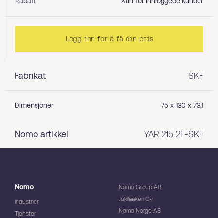
Rabatt
Kun for innloggede kunder
Logg inn for å få din pris
Fabrikat
SKF
Dimensjoner
75 x 130 x 73,1
Nomo artikkel
YAR 215 2F-SKF
Nomo
Nomo Group AB
Jokilaakeri Oy
Industrier
Nomo Norge AS
Tjenster