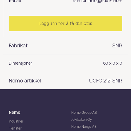
Rabatt
Kun for innloggede kunder
Logg inn for å få din pris
Fabrikat
SNR
Dimensjoner
60 x 0 x 0
Nomo artikkel
UCFC 212-SNR
Nomo
Nomo Group AB
Jokilaakeri Oy
Industrier
Nomo Norge AS
Tjenster