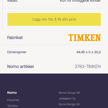
Rabatt
Kun for innloggede kunder
Logg inn for å få din pris
Fabrikat
Dimensjoner
44,45 x 0 x 30,3
Nomo artikkel
3783-TIMKEN
Nomo
Nomo Group AB
Jokilaakeri Oy
Industrier
Nomo Norge AS
Tjenster