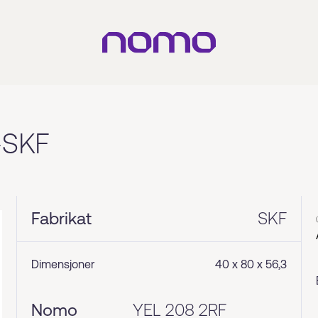
-SKF
Fabrikat
SKF
Dimensjoner
40 x 80 x 56,3
Nomo
YEL 208 2RF