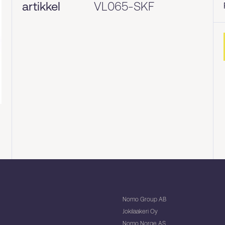
artikkel
VL065-SKF
Nomo Group AB
Jokilaakeri Oy
Nomo Norge AS