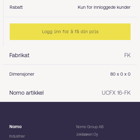
Rabatt
Kun for innloggede kunder
Logg inn for å få din pris
Fabrikat
FK
Dimensjoner
80 x 0 x 0
Nomo artikkel
UCFX 16-FK
Nomo
Nomo Group AB
Jokilaakeri Oy
Industrier