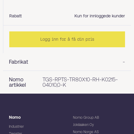
Rabatt
Kun for innloggede kunder
Logg inn for å få din pris
Fabrikat
-
Nomo
TGS-RPTS-TR80X10-RH-K0215-
artikkel
04010,0-K
Nomo
Nomo Group AB
Jokilaakeri Oy
Industrier
Nomo Norge AS
Tjenster