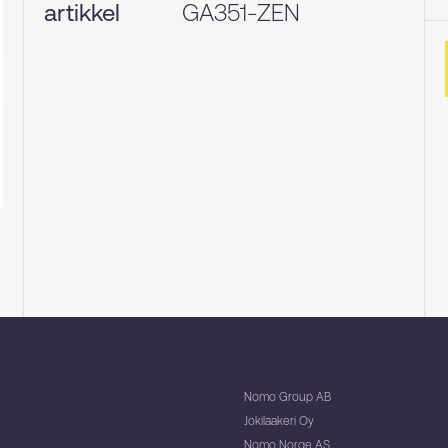
artikkel
GA351-ZEN
Nomo Group AB
Jokilaakeri Oy
Nomo Norge AS