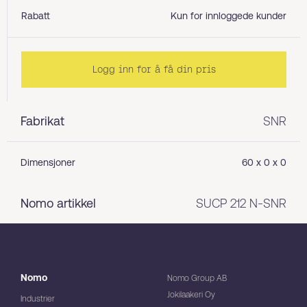
Rabatt
Kun for innloggede kunder
Logg inn for å få din pris
Fabrikat
SNR
Dimensjoner
60 x 0 x 0
Nomo artikkel
SUCP 212 N-SNR
Nomo
Nomo Group AB
Jokilaakeri Oy
Industrier