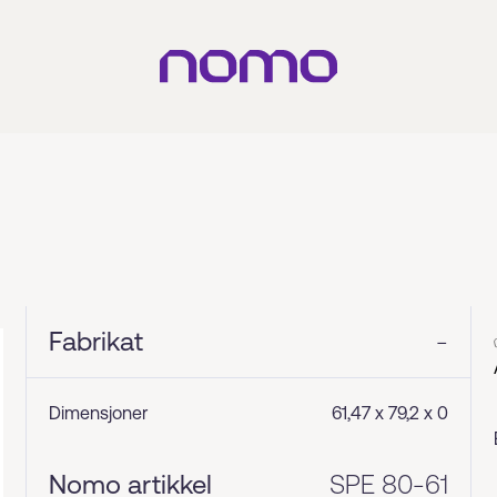
Fabrikat
-
Dimensjoner
61,47 x 79,2 x 0
Nomo artikkel
SPE 80-61