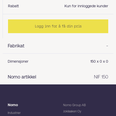
Rabatt
Kun for innloggede kunder
Logg inn for å få din pris
Fabrikat
-
Dimensjoner
150 x 0 x 0
Nomo artikkel
NIF 150
Nomo
Nomo Group AB
Jokilaakeri Oy
Industrier