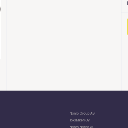
Nomo Group AB
Jokilaakeri Oy
Nomo Norge AS