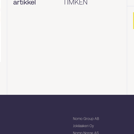
artikkel
TIMKEN
Nomo Group AB
Jokilaakeri Oy
Nomo Norge AS