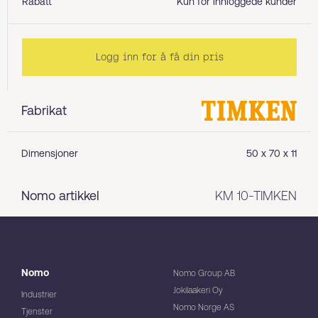
Rabatt
Kun for innloggede kunder
Logg inn for å få din pris
Fabrikat
Dimensjoner
50 x 70 x 11
Nomo artikkel
KM 10-TIMKEN
Nomo
Nomo Group AB
Jokilaakeri Oy
Industrier
Nomo Norge AS
Tjenster