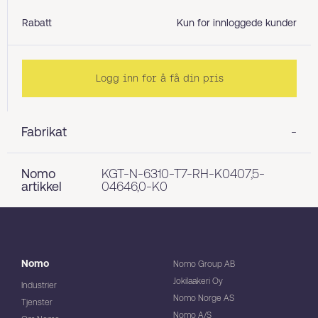
Rabatt
Kun for innloggede kunder
Logg inn for å få din pris
Fabrikat
-
Nomo
KGT-N-6310-T7-RH-K0407,5-
artikkel
04646,0-K0
Nomo
Nomo Group AB
Jokilaakeri Oy
Industrier
Nomo Norge AS
Tjenster
Nomo A/S