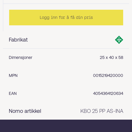
Logg inn for å få din pris
Fabrikat
Dimensjoner
25 x 40 x 58
MPN
0015219420000
EAN
4054364120634
Nomo artikkel
KBO 25 PP AS-INA