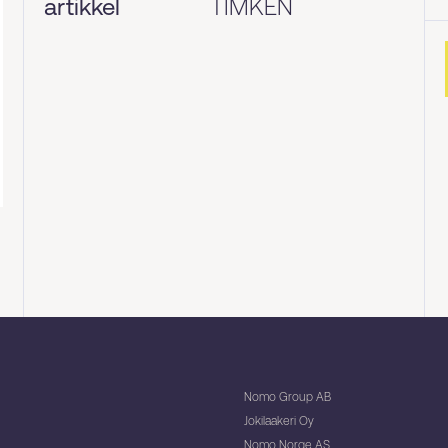
artikkel
TIMKEN
Nomo Group AB
Jokilaakeri Oy
Nomo Norge AS