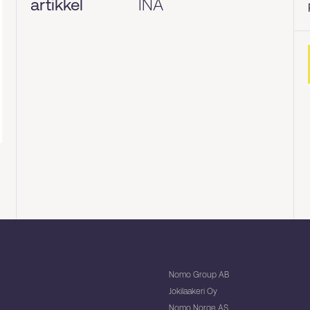
artikkel
INA
Nomo Group AB
Jokilaakeri Oy
Nomo Norge AS