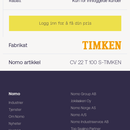
Rabatt
Kun for innloggede kunder
Logg inn for å få din pris
Fabrikat
Nomo artikkel
CV 22 T 100 S-TIMKEN
Nomo
Nomo Group AB
Jokilaakeri Oy
Industrier
Nomo Norge AS
Tjenster
Nomo A/S
Om Nomo
Nomo Industriservice AB
Nyheter
Top Sealing Partner