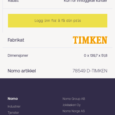
Rabatt
Kun for innloggede kunder
Logg inn for å få din pris
Fabrikat
Dimensjoner
0 x 139,7 x 51,8
Nomo artikkel
78549 D-TIMKEN
Nomo
Nomo Group AB
Jokilaakeri Oy
Industrier
Nomo Norge AS
Tjenster