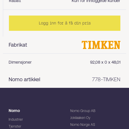
Rabatt
Kun for innloggede kunder
Logg inn for å få din pris
Fabrikat
Dimensjoner
92,08 x 0 x 48,01
Nomo artikkel
778-TIMKEN
Nomo
Nomo Group AB
Jokilaakeri Oy
Industrier
Nomo Norge AS
Tjenster