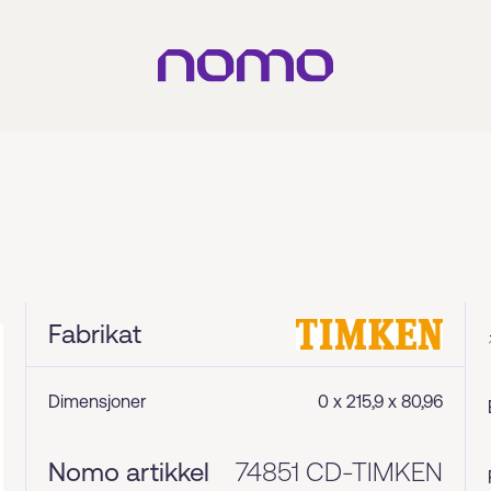
Fabrikat
Dimensjoner
0 x 215,9 x 80,96
Nomo artikkel
74851 CD-TIMKEN