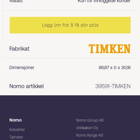
Rabatt
Kun for innloggede kunder
Logg inn for å få din pris
Fabrikat
Dimensjoner
66,67 x 0 x 30,16
Nomo artikkel
39591-TIMKEN
Nomo
Nomo Group AB
Jokilaakeri Oy
Industrier
Nomo Norge AS
Tjenster