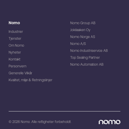
Nomo
Nomo Group AB
Jokilaakeri Oy
Industrier
Nomo Norge AS
Tjenster
Nomo A/S
Om Nomo
Nomo Industriservice AB
Nyheter
Top Sealing Partner
Kontakt
Nomo Automation AB
Personvern
Generelle Vilkår
Kvalitet, miljø & Retningslinjer
© 2026 Nomo. Alle rettigheter forbeholdt.