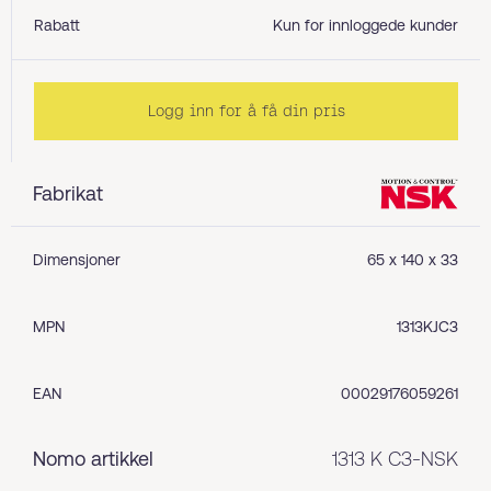
Rabatt
Kun for innloggede kunder
Logg inn for å få din pris
Fabrikat
Dimensjoner
65 x 140 x 33
MPN
1313KJC3
EAN
00029176059261
Nomo artikkel
1313 K C3-NSK