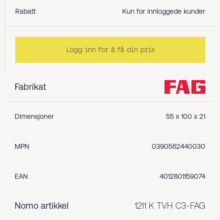
Rabatt
Kun for innloggede kunder
Logg inn for å få din pris
Fabrikat
Dimensjoner
55 x 100 x 21
MPN
0390562440030
EAN
4012801159074
Nomo artikkel
1211 K TVH C3-FAG