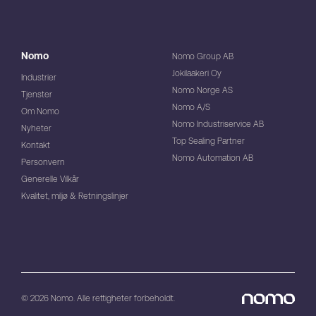
Nomo
Nomo Group AB
Jokilaakeri Oy
Industrier
Nomo Norge AS
Tjenster
Nomo A/S
Om Nomo
Nomo Industriservice AB
Nyheter
Top Sealing Partner
Kontakt
Nomo Automation AB
Personvern
Generelle Vilkår
Kvalitet, miljø & Retningslinjer
© 2026 Nomo. Alle rettigheter forbeholdt.