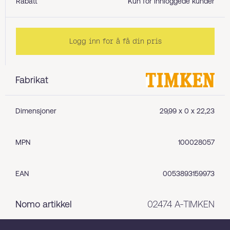
Rabatt
Kun for innloggede kunder
Logg inn for å få din pris
Fabrikat
Dimensjoner
29,99 x 0 x 22,23
MPN
100028057
EAN
0053893159973
Nomo artikkel
02474 A-TIMKEN