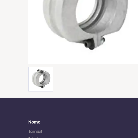
Nomo
Toimialat