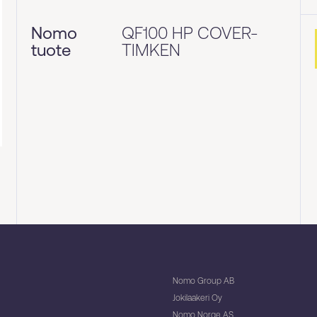
Nomo
QF100 HP COVER-
tuote
TIMKEN
Nomo Group AB
Jokilaakeri Oy
Nomo Norge AS