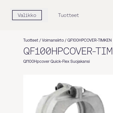
Valikko
Tuotteet
Tuotteet /
Voimansiirto
/
QF100HPCOVER-TIMKEN
QF100HPCOVER-TI
Qf100Hpcover Quick-Flex Suojakansi