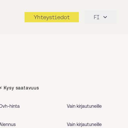
Yhteystiedot
FI
⚡ Kysy saatavuus
Ovh-hinta
Vain kirjautuneille
Alennus
Vain kirjautuneille