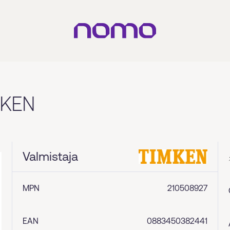
MKEN
Valmistaja
MPN
210508927
EAN
0883450382441